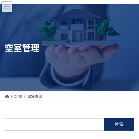
コ
ナ
ン
ビ
テ
ゲ
ン
ー
ツ
シ
へ
ョ
ス
ン
空室管理
キ
に
ッ
移
プ
動
HOME
空室管理
検
索: